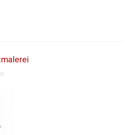
tmalerei
15