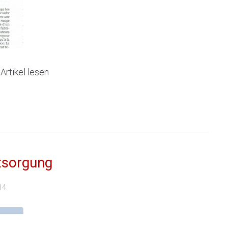
rtikel lesen
ntsorgung
14