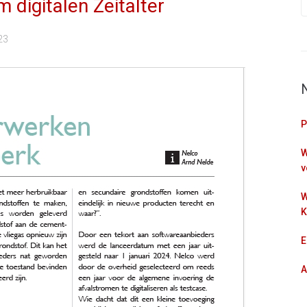
 digitalen Zeitalter
23
P
W
v
W
K
E
A