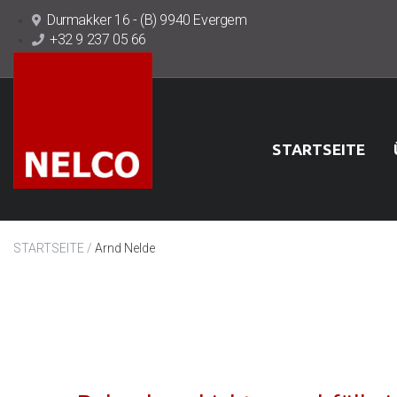
Durmakker 16 - (B) 9940 Evergem
+32 9 237 05 66
STARTSEITE
/
STARTSEITE
Arnd Nelde