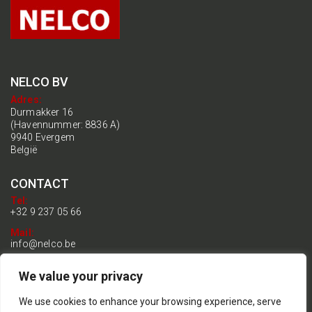
NELCO BV
Adres:
Durmakker 16
(Havennummer: 8836 A)
9940 Evergem
België
CONTACT
Tel:
+32 9 237 05 66
Mail:
info@nelco.be
BTW:
We value your privacy
BE 0899.192.770
General terms & conditions
We use cookies to enhance your browsing experience, serve
Privacy- en Cookiebeleid