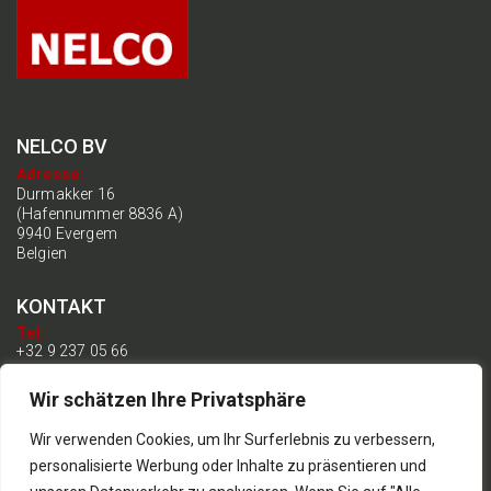
NELCO BV
Adresse:
Durmakker 16
(Hafennummer 8836 A)
9940 Evergem
Belgien
KONTAKT
Tel:
+32 9 237 05 66
Post:
Wir schätzen Ihre Privatsphäre
info@nelco.be
ÜBRIGENS:
Wir verwenden Cookies, um Ihr Surferlebnis zu verbessern,
BE 0899.192.770
personalisierte Werbung oder Inhalte zu präsentieren und
Allgemeine Bedingungen und Konditionen