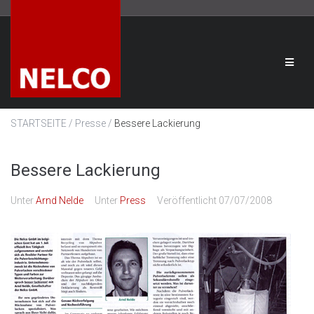
/
/
STARTSEITE
Presse
Bessere Lackierung
Bessere Lackierung
Unter
Arnd Nelde
Unter
Press
Veröffentlicht
07/07/2008